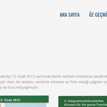
ANA SAYFA
ÖZ GEÇM
irilişi 15 Ocak 2012 tarihinde Berlin Senfoni Orkestrası tarafınd
ir. Eser, bir anlatıcı, senfonik orkestra ve Türk müziği çalgıları i
ı da Eva Lind yapmıştır.