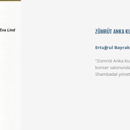
ZÜMRÜT ANKA K
Ertuğrul Bayrak
"Zümrüt Anka Kuşu
konser salonunda g
Shambadal yönetmi