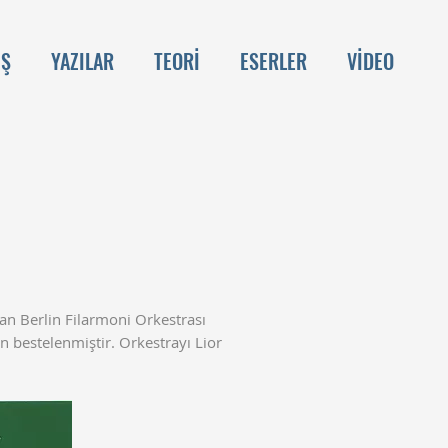
İŞ
YAZILAR
TEORİ
ESERLER
VİDEO
an Berlin Filarmoni Orkestrası
çin bestelenmiştir. Orkestrayı Lior